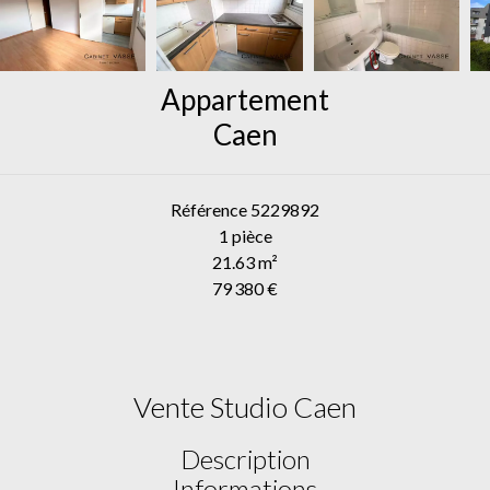
Appartement
Caen
Référence
5229892
1 pièce
21.63
m²
79 380 €
Vente Studio Caen
Description
Informations