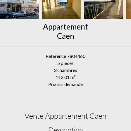
Appartement
Caen
Référence
7804460
5 pièces
3 chambres
112.01
m²
Prix sur demande
Vente Appartement Caen
Description