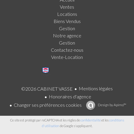
Ventes
Locations
Biens Vendus
Gestion
Notre agence
Gestion
Contactez-nous
Vente-Location
Mentions légales
©2026 CABINET VASSE
Honoraires d'agence
Changer ses préférences cookies
Design by
Apimo™
Ce site est protégé par reCAPTCHA et les règles de
confidentialité
et les
conditions
d'utilisation
de Google s'appliquent.